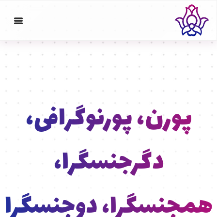
پورن، پورنوگرافی،
دگرجنسگرا،
همجنسگرا، دوجنسگرا