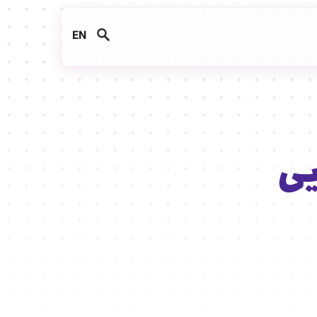
EN
یی