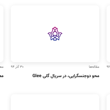
مقاله‌ها
۳۰ آذر ۹۴
معر
محو دوجنسگرایی،‌ در سریال گلی Glee
معر