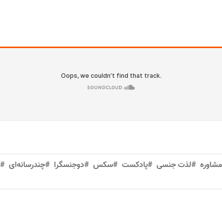
شاوره
#لذت جنسی
#پادکست
#سکس
#دوجنسگرا
#چندرسانه‌ای
#آ