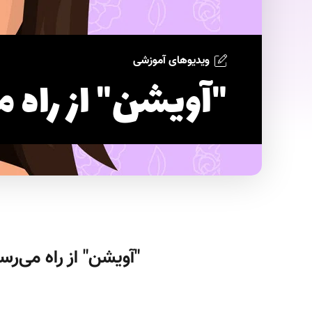
ویدیوهای آموزشی
"آویشن" از راه 
"آویشن" از راه می‌رس