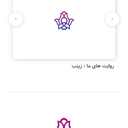
نام شما:
>
<
دیدگاه شما:
روایت های ما : زینب