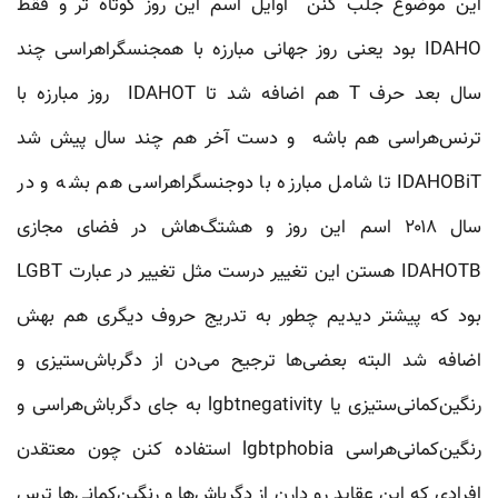
این موضوع جلب کنن اوایل اسم این روز کوتاه‌ تر و فقط
IDAHO بود یعنی روز جهانی مبارزه با همجنسگراهراسی چند
سال بعد حرف T هم اضافه شد تا IDAHOT روز مبارزه با
ترنس‌هراسی هم باشه و دست آخر هم چند سال پیش شد
IDAHOBiT تا شامل مبارزه با دوجنسگرا‌هراسی هم بشه و در
سال ۲۰۱۸ اسم این روز و هشتگ‌هاش در فضای مجازی
IDAHOTB هستن این تغییر درست مثل تغییر در عبارت LGBT
بود که پیشتر دیدیم چطور به تدریج حروف دیگری هم بهش
اضافه شد البته بعضی‌ها ترجیح می‌دن از دگرباش‌ستیزی و
رنگین‌‌کمانی‌ستیزی یا lgbtnegativity به جای دگرباش‌هراسی و
رنگین‌کمانی‌هراسی lgbtphobia استفاده کنن چون معتقدن
افرادی که این عقاید رو دارن از دگرباش‌ها و رنگین‌کمانی‌ها ترس