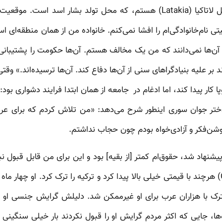
خانوادگی خاصی دارد. «من اهل لاتاکیا (Latakia) هستم، که محل تولد بشار ا
 نام‌خانوادگی‌ام را افشا نمی‌کنم. خانواده من از همان منطقه‌ای اس
 آن‌ها نمی‌دانند که من یک مخالف هستم. آن‌ها حکومت را پشتیبانی
بر علیه بنیادگراهای سنی از آن‌ها دفاع کند. آن‌ها ترسیده‌اند.» وقتی 
 کار پیدا کند، اما ادغام در جامعه از همان ابتدا فرایند دشواری بو
ختر جوان سوری اینطور شرح می‌دهد: «من تلاش کردم که برای عرب‌ه
وشن‌فکر و آزادی‌خواه بودم چون حجاب نداشتم.
هاد شد، حقوق‌ام کمتر [از بقیه] بود و این برای من قابل قبول نبو
به جزیره یونانی کیوس (Chios) هرچند با قیمتی خیلی بالا پیدا کرد و ترکیه را ترک کرد. او
شترک با هزاران عرب برای او غیرممکن شد. دلیلش گرایش جنسی ا
‌ها، جایی که اکثر مردم گرایش او را قبول نکردند بار خیلی سنگی