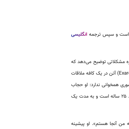
انگلیسی
باره مشکلاتی توضیح می‌دهد که
افراد LGBTI هنگام پناهندگی سیاسی با آن مواجه می‌شوند. من عایشه را در محله اِکسارکیای (Exarchia) آتن در یک کافه ملاقات
وری همخوانی ندارد: او حجاب
ندارد، پشت سر هم سیگار می‌کشد و بیش از این نمی‌تواند به تفاوت‌های جنسیتی بی‌اهمیت باشد. ۲۵ ساله است و به مدت یک
ه من آنجا هستم». او پیشینه