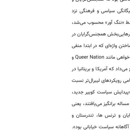
گانگی سیاسی و فرهنگی نزد
سلط «ننگ آور» محسوب می‌شد،
 رهایی‌بخش همجنس‌گرایان در
ختن واژه‌ای که در ابتدا منفی
بود به واژه‌ای که بر مبارزه و عاملیت جمعی دلالت داشت – آنچنان که در رفتار سیاسی گروه‌های حق‌خواهی مانند Queer Nation و
داد که آمریکا و بریتانیا در
حامی رویکردهای لیبرال‌تر نسبت
 «پیدایش سیاست کوییر جدید،
اله برانگیز می‌یافتند، یعنی
یان و ترنس ها، تندرستان و
آگاهانه سیاست خیابانی بود».