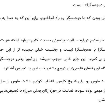
و دوجنسگراها نیست.
ایلی بودن که ما دوجنسگرا رو راه انداختیم. برای این که یه صدا ب
ی خواستیم درباره سیالیت جنسیتی صحبت کنیم درباره اینکه هوی
سگرا یا همجنسگرا نیست و جنسیت خیلی پیچیده تر از این حر
پر کنیم. این جای خالی موجب می‌شد بای‌فوبیا یعنی دوجنسگراس
اه توی فضای فارسی‌زبان ترویج بشه و خب این یه تبعیض آشکاره.
زینب:‌ برای همین هم بود که ۸ مارس رو برای شروع کارمون انتخاب کردیم هشت ما
ز مهمی بوده سوده: فعالیت در حوزه زنان یعنی مبارزه با تبعیض‌هایی 
شن.