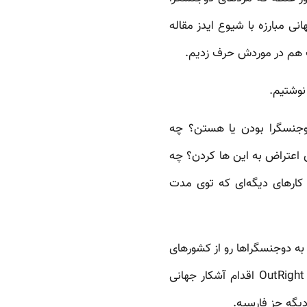
نی مبارزه با شیوع ایدز مقاله
ت هم در موردش حرف زدیم.
نوشتیم.
دوجنسگرا بودن یا هستن؟ چه
 اعتراض به این ها کردن؟ چه
کارهای دیگه‌ای که توی مدت
بوط به دوجنسگراها رو از کشورهای
مختلف معرفی کردیم. هدف این پروژه که با همکاری سازمان بین‌المللی OutRight Action International اقدام آشکار جهانی
یگه جز فارسیه.