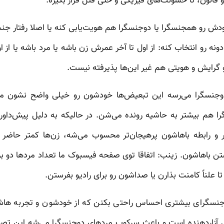
 قانون، تا خشونت‌های فیزیکی و حتی قتل قرار بگیره.
ودش رو همجنسگرا یا دوجنسگرا هم هویت‌یابی کنه یا اصلا رفتار ج
ونه رو انتخاب کنه: از اول تا آخر عمرش زن باشه یا مرد باشه یا از 
و گرایش و هویتی هم غیر این‌ها پذیرفته نیست.
دوجنسگرا می‌رسه این تبعیض‌ها خودشون رو خیلی واضح نشون م
ا هم بیشتر به حاشیه رونده می‌شن. در حالیکه به دلیل پیش‌داو
ر و رابطه باهاشون پرهیجان‌تر محسوب می‌شه، زن‌ها کمتر حاضر
تن باهاشون. زینب: اتفاقا توی صفحه فیسبوک ما تعداد مردها دو بر
ا علناً کامنت بذارن یا صداشون رو برای رادیو بفرستن.
وجنسگرای بیشتری احساس راحتی بکنن که از خودشون و تجربه هاش
لی آزاردهنده است و باعث سرکوب مردهای دوجنسگرا می‌شه این تص