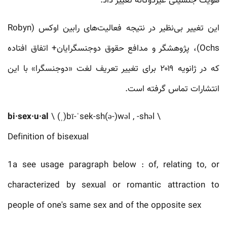
هویت جنسیتی غیردوگانه تغییر داد.
این تغییر بی‌نظیر در نتیجه فعالیت‌های رابین اوکس (Robyn
Ochs)، پژوهشگر و مدافع حقوق دوجنسگرایان+ اتفاق افتاده
که در ژانویه ۲۰۱۹ برای تغییر تعریف لغت «دوجنسگرا» با این
انتشارات تماس گرفته است.
bi·​sex·​u·​al
\ (ˌ)bī-ˈsek-sh(ə-)wəl , -shəl \
Definition of bisexual
1a see usage paragraph below : of, relating to, or
characterized by sexual or romantic attraction to
people of one's same sex and of the opposite sex