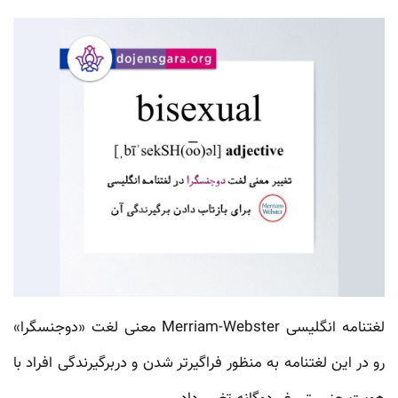
لغتنامه انگلیسی Merriam-Webster معنی لغت «دوجنسگرا»
رو در این لغتنامه به منظور فراگیرتر شدن و دربرگیرند‌گی افراد با