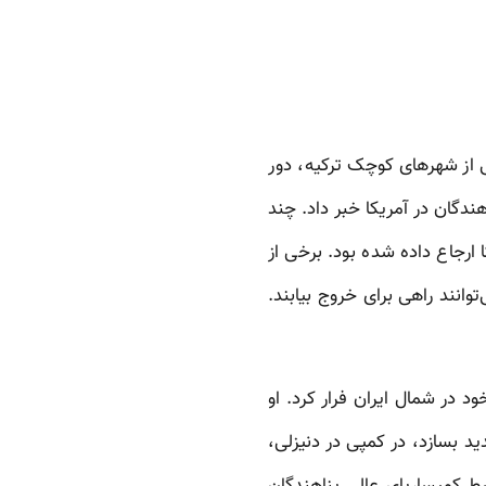
 از شهرهای کوچک ترکیه، دور
دگان در آمریکا خبر داد. چند
 ارجاع داده شده بود. برخی از
توانند راهی برای خروج بیابند.
له است گفت: «من همین‌جا می‌میرم». او در سال ۲۰۱۴ از خانه خود در شمال ایران فرار کرد. او
ید بسازد، در کمپی در دنیزلی،
ی‌برد.حمید از آگوست ۲۰۱۶ برای بازاسکان [توسط کمیساریای عالی پناهندگان